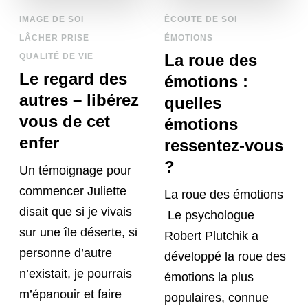
IMAGE DE SOI
ÉCOUTE DE SOI
LÂCHER PRISE
ÉMOTIONS
La roue des
QUALITÉ DE VIE
Le regard des
émotions :
autres – libérez
quelles
vous de cet
émotions
enfer
ressentez-vous
?
Un témoignage pour
commencer Juliette
La roue des émotions
disait que si je vivais
Le psychologue
sur une île déserte, si
Robert Plutchik a
personne d’autre
développé la roue des
n’existait, je pourrais
émotions la plus
m’épanouir et faire
populaires, connue