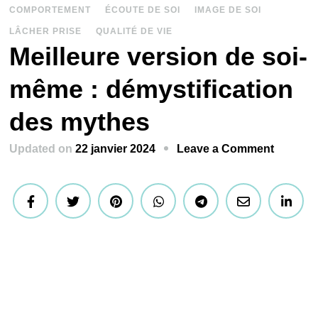
COMPORTEMENT
ÉCOUTE DE SOI
IMAGE DE SOI
LÂCHER PRISE
QUALITÉ DE VIE
Meilleure version de soi-
même : démystification
des mythes
on
Updated on
22 janvier 2024
Leave a Comment
Meilleur
version
de
soi-
même
:
démystif
des