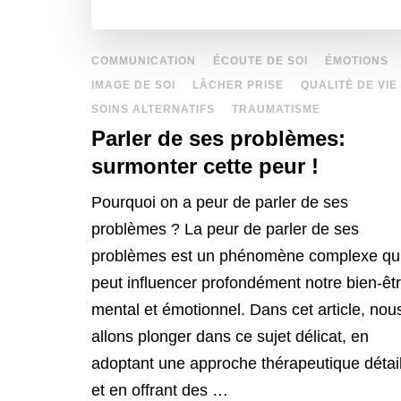
COMMUNICATION
ÉCOUTE DE SOI
ÉMOTIONS
IMAGE DE SOI
LÂCHER PRISE
QUALITÉ DE VIE
SOINS ALTERNATIFS
TRAUMATISME
Parler de ses problèmes:
surmonter cette peur !
Pourquoi on a peur de parler de ses
problèmes ? La peur de parler de ses
problèmes est un phénomène complexe qu
peut influencer profondément notre bien-êt
mental et émotionnel. Dans cet article, nou
allons plonger dans ce sujet délicat, en
adoptant une approche thérapeutique détai
et en offrant des …