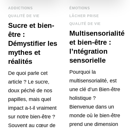
ADDICTIONS
ÉMOTIONS
QUALITÉ DE VIE
LÂCHER PRISE
Sucre et bien-
QUALITÉ DE VIE
Multisensorialité
être :
et bien-être :
Démystifier les
l’ntégration
mythes et
sensorielle
réalités
Pourquoi la
De quoi parle cet
multisensorialité, est
article ? Le sucre,
une clé d’un Bien-être
doux péché de nos
holistique ?
papilles, mais quel
Bienvenue dans un
impact a-t-il vraiment
monde où le bien-être
sur notre bien-être ?
prend une dimension
Souvent au cœur de