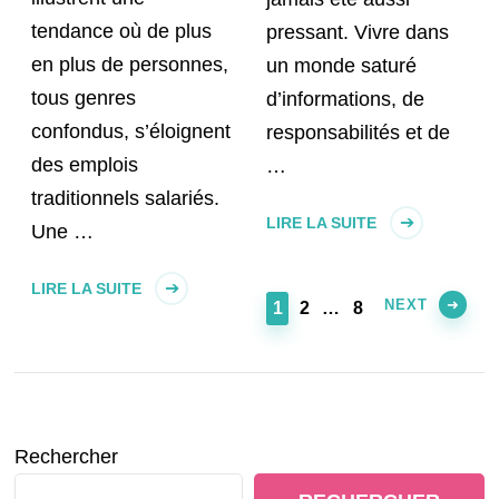
tendance où de plus
pressant. Vivre dans
en plus de personnes,
un monde saturé
tous genres
d’informations, de
confondus, s’éloignent
responsabilités et de
des emplois
…
traditionnels salariés.
LIRE LA SUITE
Une …
LIRE LA SUITE
NEXT
PAGE
PAGE
PAGE
1
2
…
8
Rechercher