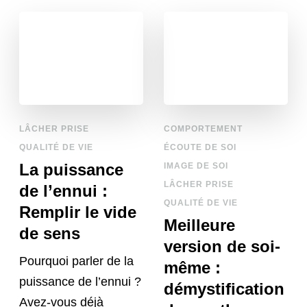
LÂCHER PRISE
COMPORTEMENT
QUALITÉ DE VIE
ÉCOUTE DE SOI
La puissance
IMAGE DE SOI
LÂCHER PRISE
de l’ennui :
QUALITÉ DE VIE
Remplir le vide
Meilleure
de sens
version de soi-
Pourquoi parler de la
même :
puissance de l’ennui ?
démystification
Avez-vous déjà