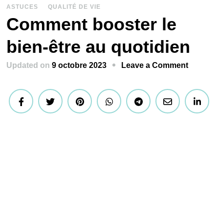
ASTUCES
QUALITÉ DE VIE
Comment booster le
bien-être au quotidien
on
Updated on
9 octobre 2023
Leave a Comment
Commen
booster
le
bien-
être
au
quotidi