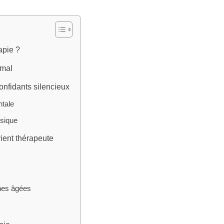
apie ?
imal
nfidants silencieux
ntale
ysique
ient thérapeute
nes âgées