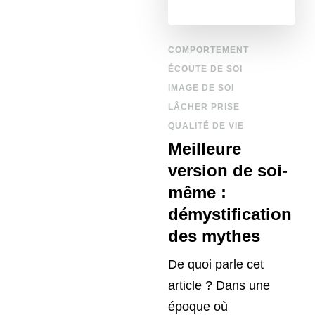
COMPORTEMENT
ÉCOUTE DE SOI
IMAGE DE SOI
LÂCHER PRISE
QUALITÉ DE VIE
Meilleure
version de soi-
même :
démystification
des mythes
De quoi parle cet
article ? Dans une
époque où