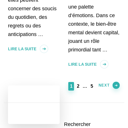
elles peuvent
une palette
concerner des soucis
d’émotions. Dans ce
du quotidien, des
contexte, le bien-être
regrets ou des
mental devient capital,
anticipations …
jouant un rôle
LIRE LA SUITE
primordial tant …
LIRE LA SUITE
NEXT
PAGE
PAGE
PAGE
1
2
…
5
Rechercher