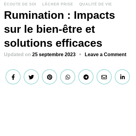
ÉCOUTE DE SOI
LÂCHER PRISE
QUALITÉ DE VIE
Rumination : Impacts
sur le bien-être et
solutions efficaces
on
Updated on
25 septembre 2023
Leave a Comment
Rum
:
Imp
sur
le
bien
être
et
solu