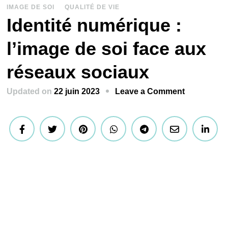
IMAGE DE SOI
QUALITÉ DE VIE
Identité numérique :
l’image de soi face aux
réseaux sociaux
on
Updated on
22 juin 2023
Leave a Comment
Identité
numérique
:
l’image
de
soi
face
aux
réseaux