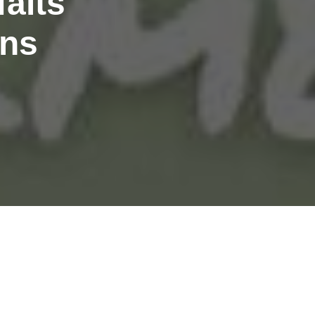
faits
ons