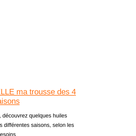
LE ma trousse des 4
aisons
n, découvrez quelques huiles
es différentes saisons, selon les
esoins